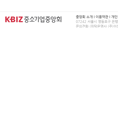
중앙회 소개
I
이용약관
I
개인
07242 서울시 영등포구 은
문의전화 (위탁운영사 (주)이상